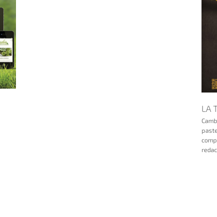
LA 
Cambi
paste
compl
redacc