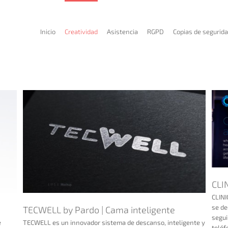
Inicio
Creatividad
Asistencia
RGPD
Copias de segurid
CLINICAI | Health Monitoring (USA)
CLI
CLINI
se de
TECWELL by Pardo | Cama inteligente
segui
e
TECWELL es un innovador sistema de descanso, inteligente y
teléf