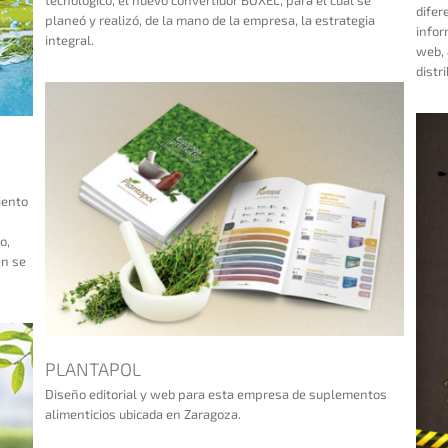
difer
planeó y realizó, de la mano de la empresa, la estrategia
infor
integral.
web, 
distr
iento
o,
én se
PLANTAPOL
Diseño editorial y web para esta empresa de suplementos
LA TARTA
alimenticios ubicada en Zaragoza.