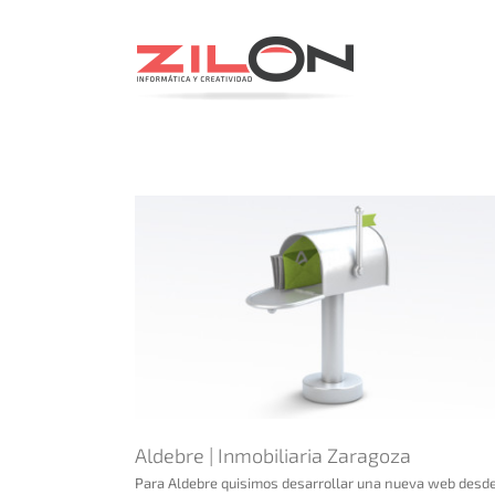
Saltar
al
contenido
aragoza
TECWELL by Pardo | Cama inteligente
Aldebre | Inmobiliaria Zaragoza
Para Aldebre quisimos desarrollar una nueva web desd