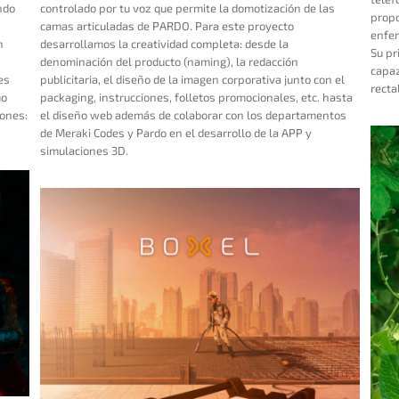
ndo
controlado por tu voz que permite la domotización de las
propo
camas articuladas de PARDO. Para este proyecto
enfer
n
desarrollamos la creatividad completa: desde la
Su pr
denominación del producto (naming), la redacción
capaz
es
publicitaria, el diseño de la imagen corporativa junto con el
rectal
mo
packaging, instrucciones, folletos promocionales, etc. hasta
iones:
el diseño web además de colaborar con los departamentos
de Meraki Codes y Pardo en el desarrollo de la APP y
simulaciones 3D.
ELEMVIPAL | Complementos Alimenticios