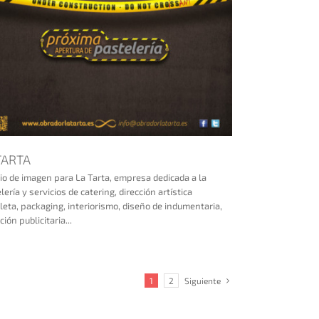
TARTA
o de imagen para La Tarta, empresa dedicada a la
lería y servicios de catering, dirección artística
eta, packaging, interiorismo, diseño de indumentaria,
ión publicitaria...
1
2
Siguiente