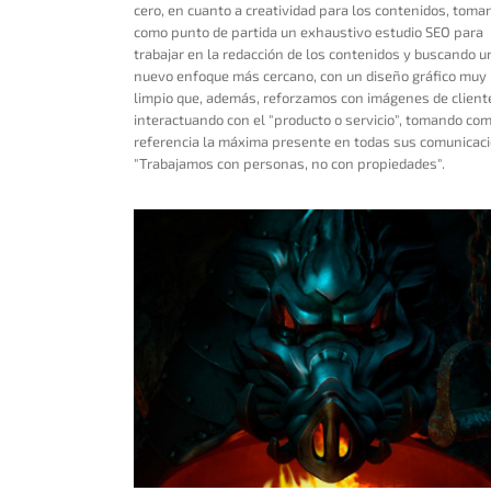
cero, en cuanto a creatividad para los contenidos, toma
como punto de partida un exhaustivo estudio SEO para
trabajar en la redacción de los contenidos y buscando u
nuevo enfoque más cercano, con un diseño gráfico muy
limpio que, además, reforzamos con imágenes de client
interactuando con el "producto o servicio", tomando co
referencia la máxima presente en todas sus comunicac
"Trabajamos con personas, no con propiedades".