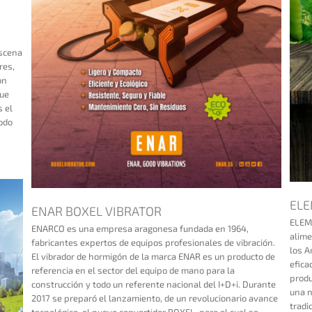
escena
res,
on
que
s el
codo
ELE
ENAR BOXEL VIBRATOR
ELEM
ENARCO es una empresa aragonesa fundada en 1964,
alime
fabricantes expertos de equipos profesionales de vibración.
los A
El vibrador de hormigón de la marca ENAR es un producto de
efica
referencia en el sector del equipo de mano para la
produ
construcción y todo un referente nacional del I+D+i. Durante
una n
2017 se preparó el lanzamiento, de un revolucionario avance
tradi
tecnológico, el nuevo convertidor BOXEL, para el cual se