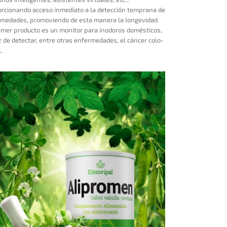
rcionando acceso inmediato a la detección temprana de
medades, promoviendo de esta manera la longevidad.
imer producto es un monitor para inodoros domésticos,
 de detectar, entre otras enfermedades, el cáncer colo-
.