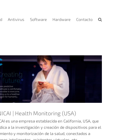
ad
Antivirus
Software
Hardware
Contacto
NICAI | Health Monitoring (USA)
CAI es una empresa establecida en California, USA, que
dica a la investigación y creación de dispositivos para el
miento y monitorización de la salud, conectados a
onos inteligentes, asistentes virtuales, etc...